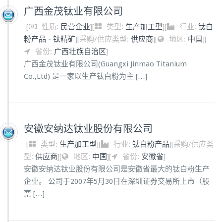
广西金茂钛业有限公司
[
性质:
民营企业
]
[
类型:
生产加工型
]
[
行业:
钛白
粉产品
-
钛精矿
]
[
采购/供应类型:
供应商
]
[
地区:
中国
]
[
省份:
广西壮族自治区
]
广西金茂钛业有限公司(Guangxi Jinmao Titanium
Co.,Ltd) 是一家以生产钛白粉为主 […]
安徽安纳达钛业股份有限公司
[
类型:
生产加工型
]
[
行业:
钛白粉产品
]
[
采购/供应类
型:
供应商
]
[
地区:
中国
]
[
省份:
安徽省
]
安徽安纳达钛业股份有限公司是安徽省最大的钛白粉生产
企业。 公司于2007年5月30日在深圳证券交易所上市（股
票 […]