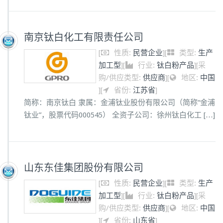
南京钛白化工有限责任公司
[
性质:
民营企业
]
[
类型:
生产
加工型
]
[
行业:
钛白粉产品
]
[
采
购/供应类型:
供应商
]
[
地区:
中国
]
[
省份:
江苏省
]
简称：南京钛白 隶属：金浦钛业股份有限公司（简称“金浦
钛业”，股票代码000545） 全资子公司：徐州钛白化工 […]
山东东佳集团股份有限公司
[
性质:
民营企业
]
[
类型:
生产
加工型
]
[
行业:
钛白粉产品
]
[
采
购/供应类型:
供应商
]
[
地区:
中国
]
[
省份:
山东省
]