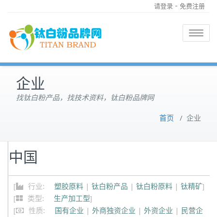
-
请登录
免费注册
Toggle
navigatio
企业
找钛白粉产品，找技术资料，钛白粉品牌网
首页
/
企业
中国
[
行业:
塑胶原料
|
钛白粉产品
|
钛白粉原料
|
钛精矿
]
[
类型:
生产加工型
]
[
性质:
国有企业
|
外商独资企业
|
外资企业
|
民营企