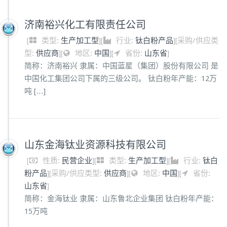
济南裕兴化工有限责任公司
[
类型:
生产加工型
]
[
行业:
钛白粉产品
]
[
采购/供应类
型:
供应商
]
[
地区:
中国
]
[
省份:
山东省
]
简称：济南裕兴 隶属：中国蓝星（集团）股份有限公司 是
中国化工集团公司下属的三级公司。 钛白粉年产能：12万
吨 […]
山东金海钛业资源科技有限公司
[
性质:
民营企业
]
[
类型:
生产加工型
]
[
行业:
钛白
粉产品
]
[
采购/供应类型:
供应商
]
[
地区:
中国
]
[
省份:
山东省
]
简称：金海钛业 隶属：山东鲁北企业集团 钛白粉年产能：
15万吨