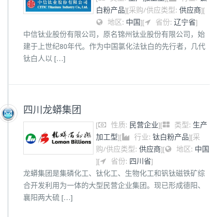
白粉产品
]
[
采购/供应类型:
供应商
]
[
地区:
中国
]
[
省份:
辽宁省
]
中信钛业股份有限公司，原名锦州钛业股份有限公司，始
建于上世纪80年代。作为中国氯化法钛白的先行者，几代
钛白人以 […]
四川龙蟒集团
[
性质:
民营企业
]
[
类型:
生产
加工型
]
[
行业:
钛白粉产品
]
[
采
购/供应类型:
供应商
]
[
地区:
中国
]
[
省份:
四川省
]
龙蟒集团是集磷化工、钛化工、生物化工和钒钛磁铁矿综
合开发利用为一体的大型民营企业集团。现已形成德阳、
襄阳两大硫 […]