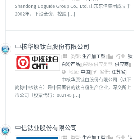
Shandong Doguide Group Co., Ltd. 山东东佳集团成立于
2002年，下设全资、控股 […]
中核华原钛白股份有限公司
[
类型:
生产加工型
]
[
行业:
钛
白粉产品
]
[
采购/供应类型:
供应商
]
[
地区:
中国
]
[
省份:
江苏省
]
中核华原钛白股份有限公司（以下
简称中核钛白）是中国著名的钛白粉生产企业，深交所上
市公司（股票代码：002145 […]
中信钛业股份有限公司
[
类型:
生产加工型
]
[
行业:
钛