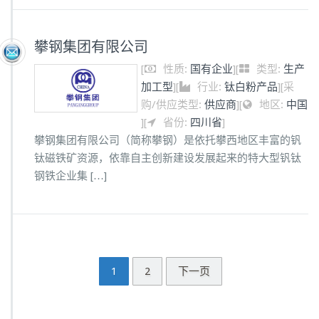
攀钢集团有限公司
[
性质:
国有企业
]
[
类型:
生产
加工型
]
[
行业:
钛白粉产品
]
[
采
购/供应类型:
供应商
]
[
地区:
中国
]
[
省份:
四川省
]
攀钢集团有限公司（简称攀钢）是依托攀西地区丰富的钒
钛磁铁矿资源，依靠自主创新建设发展起来的特大型钒钛
钢铁企业集 […]
1
2
下一页