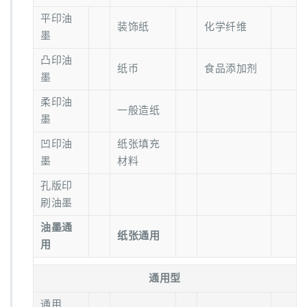
平印油
装饰纸
化学纤维
墨
凸印油
纸币
食品添加剂
墨
柔印油
一般造纸
墨
凹印油
纸张填充
墨
材料
孔版印
刷油墨
油墨通
纸张通用
用
通用型
通用