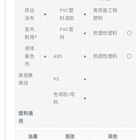
挤出
PVC塑
高性能工程
●
●
涂布
料溶胶
塑料
室外,
PVC管
●
热塑性塑料
〇
耐用*
材
液体
着色
●
ABS
●
热固性塑料
〇
剂
其他聚
PS
●
烯烃
色母粒/母
●
料
塑料通
用
油墨
纸张
其他