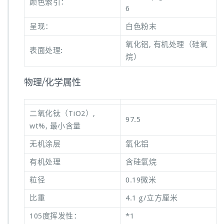
颜色索引：
6
呈现：
白色粉末
氧化铝, 有机处理（硅氧
表面处理:
烷）
物理/化学属性
二氧化钛（TiO2）,
97.5
wt%, 最小含量
无机涂层
氧化铝
有机处理
含硅氧烷
粒径
0.19微米
比重
4.1 g/立方厘米
105度挥发性：
*1