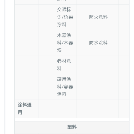
交通标
识/桥梁
防火涂料
涂料
木器涂
料/木器
防水涂料
漆
卷材涂
料
罐用涂
料/容器
涂料
涂料通
用
塑料