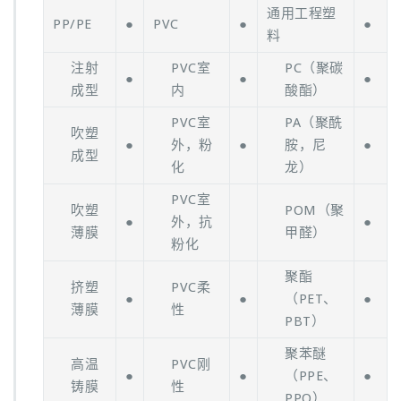
通用工程塑
PP/PE
●
PVC
●
●
料
注射
PVC室
PC（聚碳
●
●
●
成型
内
酸酯）
PVC室
PA（聚酰
吹塑
●
外，粉
●
胺，尼
●
成型
化
龙）
PVC室
吹塑
POM（聚
●
外，抗
●
薄膜
甲醛）
粉化
聚酯
挤塑
PVC柔
●
●
（PET、
●
薄膜
性
PBT）
聚苯醚
高温
PVC刚
●
●
（PPE、
●
铸膜
性
PPO）