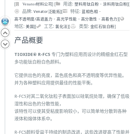
[
]
[
用途:
-
]
[
塑料用钛白粉
涂料用钛白粉
Venator材料公司
品牌:
]
[
特征:
-
Venator泛能拓
蓝相色相
-
-
-
]
[
高不透明度/高遮盖力
高光学性能
高分散性
高着色力
地区:
]
[
工艺:
]
[
类型:
]
美国
氯化法
金红石钛白粉
产品概要
TIOXIDE® R-FC5
专门为塑料应用而设计的精细金红石型
多功能钛白粉白色颜料。
它提供出色的亮度，蓝色底色和高不透明度等优异性能。
并为各种塑料应用提供最佳的性能平衡。
R-FC5对其二氧化钛粒子表面加以硅氧烷处理，确保了低吸
湿性和出色的分散性能，
该特性可以使其受粘度影响较小，可以简单地分散到各种
液体和熔体体系中。
R-FC5颜料受益于持续的制造改进，这些改进提高了性能并