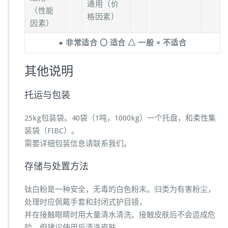
通用（价
（性能
格因素）
因素）
● 非常适合 〇 适合 △ 一般 × 不适合
其他说明
托运与包装
25kg包装袋。40袋（1吨，1000kg）一个托盘，和柔性集
装袋（FIBC）。
需要详细包装信息请联系我们。
存储与处置方法
钛白粉是一种安全，无毒的白色粉末。归类为有害粉尘，
处理时应佩戴手套和封闭式护目镜，
并在接触眼睛时用大量清水清洗。接触皮肤后不会造成危
险，但建议使用后清洗皮肤。