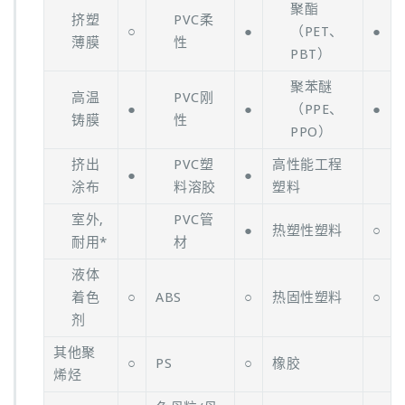
聚酯
挤塑
PVC柔
○
●
（PET、
●
薄膜
性
PBT）
聚苯醚
高温
PVC刚
●
●
（PPE、
●
铸膜
性
PPO）
挤出
PVC塑
高性能工程
●
●
涂布
料溶胶
塑料
室外,
PVC管
●
热塑性塑料
○
耐用*
材
液体
着色
○
ABS
○
热固性塑料
○
剂
其他聚
○
PS
○
橡胶
烯烃