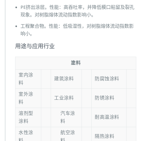
PE挤出涂层。性能：高吞吐率，并降低模口粘留及裂孔
现象。对树脂熔体流动指数影响小。
工程聚合物。性能：低吸湿性，对树脂熔体流动指数影
响小。
用途与应用行业
塗料
室内涂
建筑涂料
防腐蚀涂料
料
室外涂
工业涂料
防锈涂料
料
溶剂型
汽车涂
耐高温涂料
涂料
料
水性涂
航空涂
隔热涂料
料
料