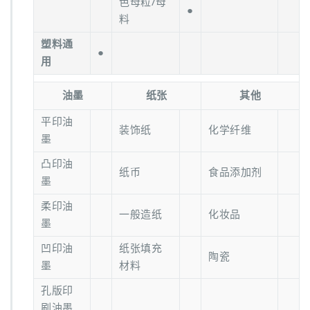
色母粒/母
●
料
塑料通
●
用
油墨
纸张
其他
平印油
装饰纸
化学纤维
墨
凸印油
纸币
食品添加剂
墨
柔印油
一般造纸
化妆品
墨
凹印油
纸张填充
陶瓷
墨
材料
孔版印
刷油墨