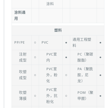
涂料
涂料通
用
塑料
通用工程塑
PP/PE
○
PVC
●
●
料
注射
PVC室
PC（聚碳
○
●
●
成型
内
酸酯）
PVC室
PA（聚酰
吹塑
○
外，粉
○
胺，尼
●
成型
化
龙）
PVC室
吹塑
POM（聚
○
外，抗
○
●
薄膜
甲醛）
粉化