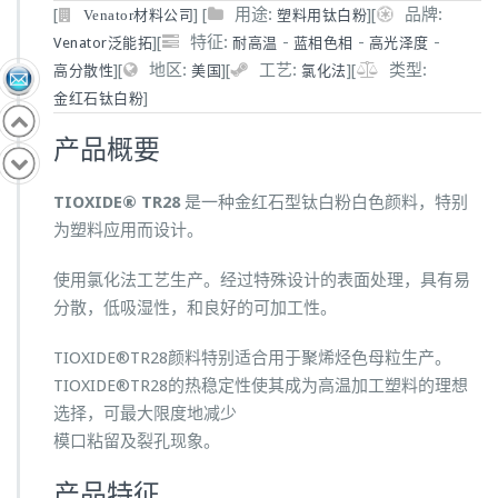
[
]
[
用途:
]
[
品牌:
塑料用钛白粉
Venator材料公司
]
[
特征:
-
-
-
Venator泛能拓
耐高温
蓝相色相
高光泽度
]
[
地区:
]
[
工艺:
]
[
类型:
高分散性
美国
氯化法
]
金红石钛白粉
产品概要
TIOXIDE® TR28
是一种金红石型钛白粉白色颜料，特别
为塑料应用而设计。
使用氯化法工艺生产。经过特殊设计的表面处理，具有易
分散，低吸湿性，和良好的可加工性。
TIOXIDE®TR28颜料特别适合用于聚烯烃色母粒生产。
TIOXIDE®TR28的热稳定性使其成为高温加工塑料的理想
选择，可最大限度地减少
模口粘留及裂孔现象。
产品特征