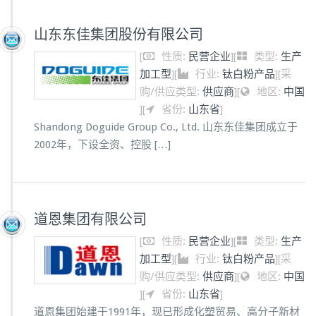
山东东佳集团股份有限公司
[
性质:
民营企业
]
[
类型:
生产
加工型
]
[
行业:
钛白粉产品
]
[
采
购/供应类型:
供应商
]
[
地区:
中国
]
[
省份:
山东省
]
Shandong Doguide Group Co., Ltd. 山东东佳集团成立于
2002年，下设全资、控股 […]
道恩集团有限公司
[
性质:
民营企业
]
[
类型:
生产
加工型
]
[
行业:
钛白粉产品
]
[
采
购/供应类型:
供应商
]
[
地区:
中国
]
[
省份:
山东省
]
道恩集团始建于1991年，现已形成化塑贸易、高分子新材