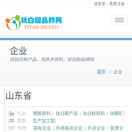
-
请登录
免费注册
Toggle
navigatio
企业
找钛白粉产品，找技术资料，钛白粉品牌网
首页
/
企业
山东省
[
行业:
塑胶原料
|
钛白粉产品
|
钛白粉原料
|
钛精矿
]
[
类型:
生产加工型
]
[
性质:
国有企业
|
外商独资企业
|
外资企业
|
民营企