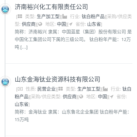
济南裕兴化工有限责任公司
[
类型:
生产加工型
]
[
行业:
钛白粉产品
]
[
采购/供应类
型:
供应商
]
[
地区:
中国
]
[
省份:
山东省
]
简称：济南裕兴 隶属：中国蓝星（集团）股份有限公司 是
中国化工集团公司下属的三级公司。 钛白粉年产能：12万
吨 […]
山东金海钛业资源科技有限公司
[
性质:
民营企业
]
[
类型:
生产加工型
]
[
行业:
钛白
粉产品
]
[
采购/供应类型:
供应商
]
[
地区:
中国
]
[
省份:
山东省
]
简称：金海钛业 隶属：山东鲁北企业集团 钛白粉年产能：
15万吨