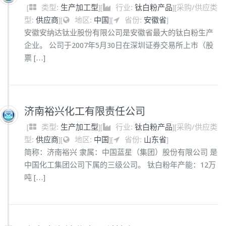
[
类型:
生产加工型
]
[
行业:
钛白粉产品
]
[
采购/供应类
型:
供应商
]
[
地区:
中国
]
[
省份:
安徽省
]
安徽安纳达钛业股份有限公司是安徽省最大的钛白粉生产
企业。 公司于2007年5月30日在深圳证券交易所上市（股
票 […]
济南裕兴化工有限责任公司
[
类型:
生产加工型
]
[
行业:
钛白粉产品
]
[
采购/供应类
型:
供应商
]
[
地区:
中国
]
[
省份:
山东省
]
简称：济南裕兴 隶属：中国蓝星（集团）股份有限公司 是
中国化工集团公司下属的三级公司。 钛白粉年产能：12万
吨 […]