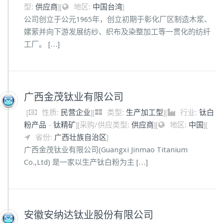
型:
供应商
]
[
地区:
中国台湾
]
公司创立于公元1965年，创立初期于彰化厂区制造木浆、
嫘萦并向下游发展纺纱、织布及染整加工等一贯化的纺纤
工厂。 […]
广西金茂钛业有限公司
[
性质:
民营企业
]
[
类型:
生产加工型
]
[
行业:
钛白
粉产品
-
钛精矿
]
[
采购/供应类型:
供应商
]
[
地区:
中国
]
[
省份:
广西壮族自治区
]
广西金茂钛业有限公司(Guangxi Jinmao Titanium
Co.,Ltd) 是一家以生产钛白粉为主 […]
安徽安纳达钛业股份有限公司