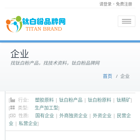
-
请登录
免费注册
Toggle
navigatio
企业
找钛白粉产品，找技术资料，钛白粉品牌网
首页
/
企业
[
行业:
塑胶原料
|
钛白粉产品
|
钛白粉原料
|
钛精矿
]
[
类型:
生产加工型
]
[
性质:
国有企业
|
外商独资企业
|
外资企业
|
民营企
业
|
私营企业
]