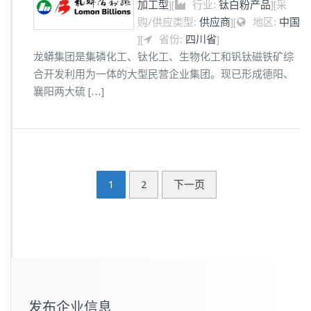
加工型
]
[
行业:
钛白粉产品
]
[
采
购/供应类型:
供应商
]
[
地区:
中国
]
[
省份:
四川省
]
龙蟒集团是集磷化工、钛化工、生物化工和钒钛磁铁矿综
合开发利用为一体的大型民营企业集团。现已形成德阳、
襄阳两大硫 […]
1
2
下一页
发布企业信息