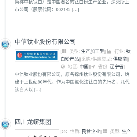
简称中核钛白）是中国著名的钛白粉生产企业，深交所上
市公司（股票代码：002145 […]
中信钛业股份有限公司
[
类型:
生产加工型
]
[
行业:
钛
白粉产品
]
[
采购/供应类型:
供应商
]
[
地区:
中国
]
[
省份:
辽宁省
]
中信钛业股份有限公司，原名锦州钛业股份有限公司，始
建于上世纪80年代。作为中国氯化法钛白的先行者，几代
钛白人以 […]
四川龙蟒集团
[
性质:
民营企业
]
[
类型:
生产