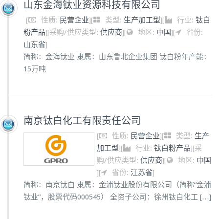
山东金海钛业资源科技有限公司
[
性质:
民营企业
]
[
类型:
生产加工型
]
[
行业:
钛白
粉产品
]
[
采购/供应类型:
供应商
]
[
地区:
中国
]
[
省份:
山东省
]
简称：金海钛业 隶属：山东鲁北企业集团 钛白粉年产能：
15万吨
南京钛白化工有限责任公司
[
性质:
民营企业
]
[
类型:
生产
加工型
]
[
行业:
钛白粉产品
]
[
采
购/供应类型:
供应商
]
[
地区:
中国
]
[
省份:
江苏省
]
简称：南京钛白 隶属：金浦钛业股份有限公司（简称“金浦
钛业”，股票代码000545） 全资子公司：徐州钛白化工 […]