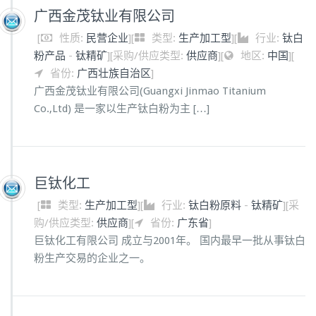
广西金茂钛业有限公司
[
性质:
民营企业
]
[
类型:
生产加工型
]
[
行业:
钛白
粉产品
-
钛精矿
]
[
采购/供应类型:
供应商
]
[
地区:
中国
]
[
省份:
广西壮族自治区
]
广西金茂钛业有限公司(Guangxi Jinmao Titanium
Co.,Ltd) 是一家以生产钛白粉为主 […]
巨钛化工
[
类型:
生产加工型
]
[
行业:
钛白粉原料
-
钛精矿
]
[
采
购/供应类型:
供应商
]
[
省份:
广东省
]
巨钛化工有限公司 成立与2001年。 国内最早一批从事钛白
粉生产交易的企业之一。