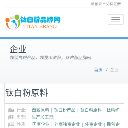
-
请登录
免费注册
Toggle
navigatio
企业
找钛白粉产品，找技术资料，钛白粉品牌网
首页
/
企业
钛白粉原料
[
行业:
塑胶原料
|
钛白粉产品
|
钛白粉原料
|
钛精矿
]
[
类型:
生产加工型
]
[
性质:
国有企业
|
外商独资企业
|
外资企业
|
民营企