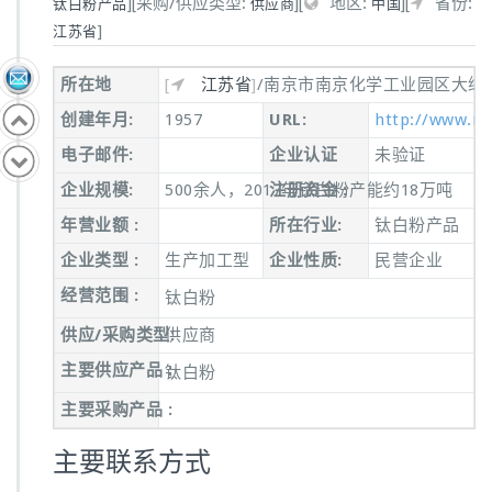
]
[
采购/供应类型:
]
[
地区:
]
[
省份:
钛白粉产品
供应商
中国
]
江苏省
所在地
[
江苏省
]
/南京市南京化学工业园区大纬东路
创建年月:
1957
URL:
http://www.nt
电子邮件:
企业认证
未验证
企业规模:
500余人，2017年钛白粉产能约18万吨
注册资金 :
年营业额 :
所在行业:
钛白粉产品
企业类型 :
生产加工型
企业性质:
民营企业
经营范围 :
钛白粉
供应/采购类型:
供应商
主要供应产品 :
钛白粉
主要采购产品 :
主要联系方式