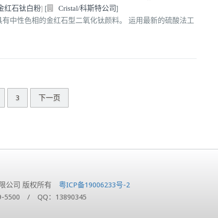
金红石钛白粉
]
[
]
Cristal/科斯特公司
包膜、具有中性色相的金红石型二氧化钛颜料。 运用最新的硫酸法工
3
下一页
特钛业有限公司 版权所有
粤ICP备19006233号-2
39-5500 / QQ：13890345