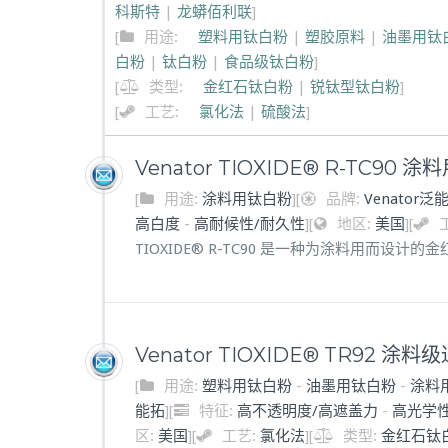
科斯特
|
龙蟒佰利联
]
[
用途:
塑料用钛白粉
|
塑胶原料
|
油墨用钛
白粉
|
钛白粉
|
食品级钛白粉
]
[
类型:
金红石钛白粉
|
锐钛型钛白粉
]
[
工艺:
氯化法
|
硫酸法
]
Venator TIOXIDE® R-TC90 
[
用途:
涂料用钛白粉
]
[
品牌:
Venator泛
高白度
-
高耐候性/耐久性
]
[
地区:
美国
]
[
TIOXIDE® R-TC90 是一种为涂料用而设计
Venator TIOXIDE® TR92 涂
[
用途:
塑料用钛白粉
-
油墨用钛白粉
-
涂料
能拓
]
[
特征:
高不透明度/高遮盖力
-
高光学
区:
美国
]
[
工艺:
氯化法
]
[
类型:
金红石钛