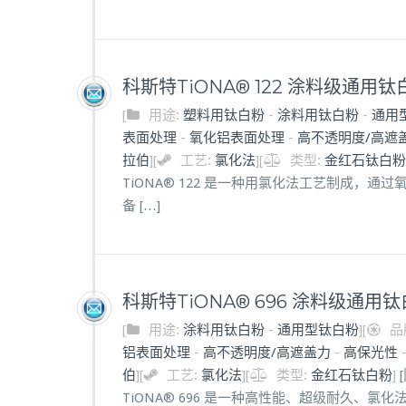
科斯特TiONA® 122 涂料级通用钛
[
用途:
塑料用钛白粉
-
涂料用钛白粉
-
通用
表面处理
-
氧化铝表面处理
-
高不透明度/高遮
拉伯
]
[
工艺:
氯化法
]
[
类型:
金红石钛白粉
TiONA® 122 是一种用氯化法工艺制成，
备 […]
科斯特TiONA® 696 涂料级通用
[
用途:
涂料用钛白粉
-
通用型钛白粉
]
[
品
铝表面处理
-
高不透明度/高遮盖力
-
高保光性
伯
]
[
工艺:
氯化法
]
[
类型:
金红石钛白粉
]
[
TiONA® 696 是一种高性能、超级耐久、