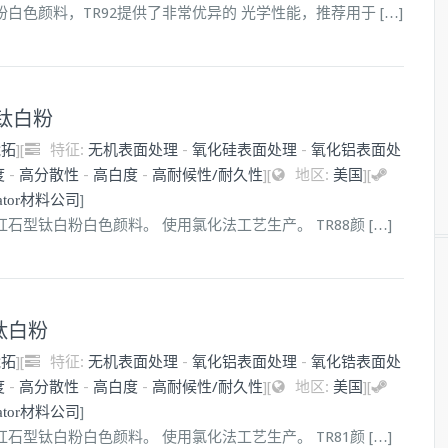
钛白粉白色颜料，TR92提供了非常优异的 光学性能，推荐用于 […]
料级钛白粉
能拓
]
[
特征:
无机表面处理
-
氧化硅表面处理
-
氧化铝表面处
度
-
高分散性
-
高白度
-
高耐候性/耐久性
]
[
地区:
美国
]
[
]
nator材料公司
金红石型钛白粉白色颜料。 使用氯化法工艺生产。 TR88颜 […]
用钛白粉
能拓
]
[
特征:
无机表面处理
-
氧化铝表面处理
-
氧化锆表面处
度
-
高分散性
-
高白度
-
高耐候性/耐久性
]
[
地区:
美国
]
[
]
nator材料公司
金红石型钛白粉白色颜料。 使用氯化法工艺生产。 TR81颜 […]