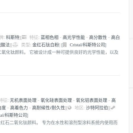
牌:
科斯特
]
[
特征:
蓝相色相
-
高光学性能
-
高分散性
-
高白
硫酸法
]
[
类型:
金红石钛白粉
]
[
]
Cristal/科斯特公司
红石型二氧化钛颜料。 它被设计成一种可提供良好的光学性能，以及
特征:
无机表面处理
-
氧化硅表面处理
-
氧化铝表面处理
-
高
白度
-
高着色力
-
高耐候性/耐久性
]
[
地区:
沙特阿拉伯
]
[
]
stal/科斯特公司
用途金红石二氧化钛颜料。 专为在水性和溶剂型涂料系统内使用而