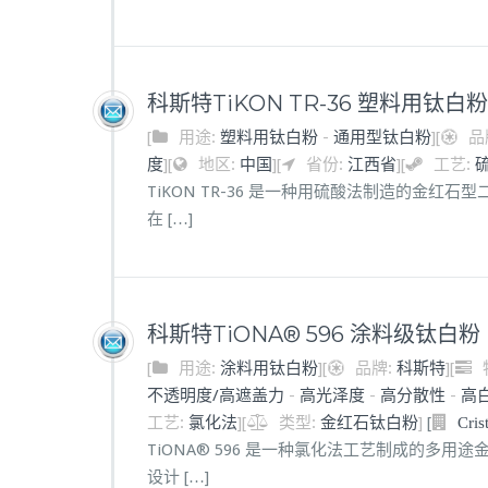
科斯特TiKON TR-36 塑料用钛白粉
[
用途:
塑料用钛白粉
-
通用型钛白粉
]
[
品
度
]
[
地区:
中国
]
[
省份:
江西省
]
[
工艺:
TiKON TR-36 是一种用硫酸法制造的金
在 […]
科斯特TiONA® 596 涂料级钛白粉
[
用途:
涂料用钛白粉
]
[
品牌:
科斯特
]
[
不透明度/高遮盖力
-
高光泽度
-
高分散性
-
高
工艺:
氯化法
]
[
类型:
金红石钛白粉
]
[
Cri
TiONA® 596 是一种氯化法工艺制成的多
设计 […]