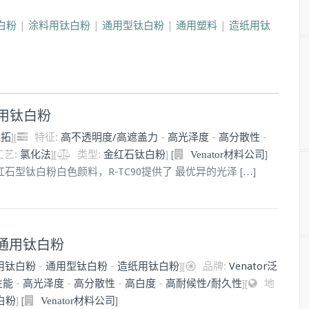
白粉
|
涂料用钛白粉
|
通用型钛白粉
|
通用塑料
|
造纸用钛
涂料用钛白粉
能拓
]
[
特征:
高不透明度/高遮盖力
-
高光泽度
-
高分散性
-
工艺:
氯化法
]
[
类型:
金红石钛白粉
]
[
]
Venator材料公司
的金红石型钛白粉白色颜料，R-TC90提供了 最优异的光泽 […]
料级通用钛白粉
用钛白粉
-
通用型钛白粉
-
造纸用钛白粉
]
[
品牌:
Venator泛
性能
-
高光泽度
-
高分散性
-
高白度
-
高耐候性/耐久性
]
[
地
白粉
]
[
]
Venator材料公司