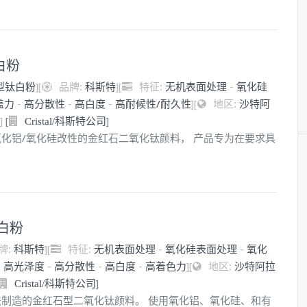
白粉
型钛白粉
]
[
品牌:
科斯特
]
[
特征:
无机表面处理
-
氧化硅
盖力
-
高分散性
-
高白度
-
高耐候性/耐久性
]
[
地区:
沙特阿
]
[
]
Cristal/科斯特公司
通过氧化铝/氧化硅改性的金红石二氧化钛颜料， 产品专为在要求具
钛白粉
牌:
科斯特
]
[
特征:
无机表面处理
-
氧化硅表面处理
-
氧化
-
高光泽度
-
高分散性
-
高白度
-
高着色力
]
[
地区:
沙特阿拉
]
Cristal/科斯特公司
氯化法制造的金红石型二氧化钛颜料。 使用氧化铝、氧化硅、和有