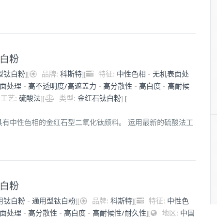
钛白粉
型钛白粉
]
[
品牌:
科斯特
]
[
特征:
中性色相
-
无机表面处
面处理
-
高不透明度/高遮盖力
-
高分散性
-
高白度
-
高耐候
工艺:
硫酸法
]
[
类型:
金红石钛白粉
]
[
包膜、具有中性色相的金红石型二氧化钛颜料。 运用最新的硫酸法工
钛白粉
用钛白粉
-
通用型钛白粉
]
[
品牌:
科斯特
]
[
特征:
中性色
面处理
-
高分散性
-
高白度
-
高耐候性/耐久性
]
[
地区:
中国