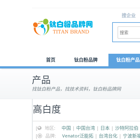
搜企业
首页
钛白粉品牌
钛白粉产品
产品
找钛白粉产品，找技术资料，钛白粉品牌网
高白度
[
地区:
中国
|
中国台湾
|
日本
|
沙特阿拉伯
[
品牌:
Venator泛能拓
|
台湾台化
|
宁波新