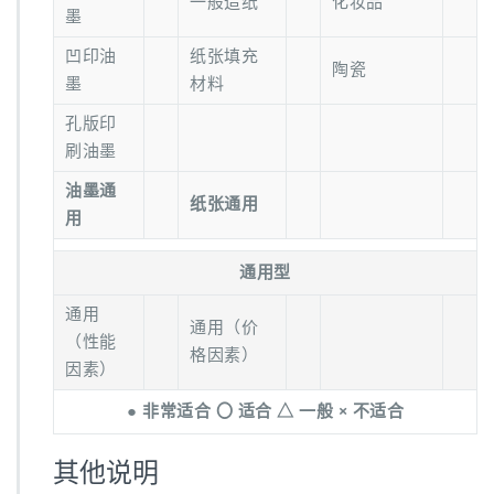
一般造纸
化妆品
墨
凹印油
纸张填充
陶瓷
墨
材料
孔版印
刷油墨
油墨通
纸张通用
用
通用型
通用
通用（价
（性能
格因素）
因素）
● 非常适合 〇 适合 △ 一般 × 不适合
其他说明