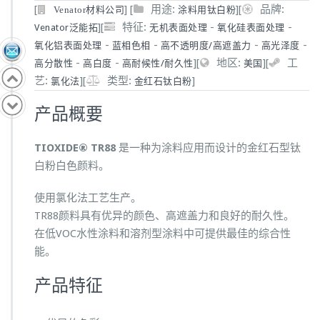
[
]
[
用途:
]
[
品牌:
涂料用钛白粉
Venator材料公司
]
[
特征:
-
-
Venator泛能拓
无机表面处理
氧化硅表面处理
-
-
-
-
氧化铝表面处理
蓝相色相
高不透明度/高遮盖力
高光泽度
-
-
]
[
地区:
]
[
工
高分散性
高白度
高耐候性/耐久性
美国
艺:
]
[
类型:
]
氯化法
金红石钛白粉
产品概要
TIOXIDE® TR88
是一种为涂料应用而设计的金红石型钛
白粉白色颜料。
使用氯化法工艺生产。
TR88颜料具有优异的颜色、高遮盖力和良好的耐久性。
在低VOC水性涂料和溶剂型涂料中可提供最佳的综合性
能。
产品特征