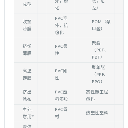
外，粉
胺，尼
成型
化
龙）
PVC室
吹塑
POM（聚
外，抗
薄膜
甲醛）
粉化
聚酯
挤塑
PVC柔
（PET、
薄膜
性
PBT）
聚苯醚
高温
PVC刚
（PPE、
铸膜
性
PPO）
挤出
PVC塑
高性能工程
涂布
料溶胶
塑料
室外,
PVC管
热塑性塑料
耐用*
材
液体