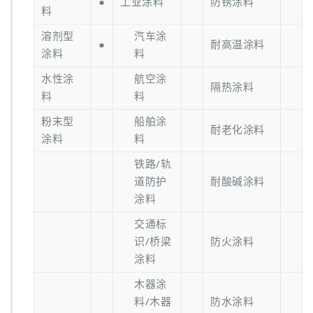
●
工业涂料
防锈涂料
料
溶剂型
汽车涂
●
耐高温涂料
涂料
料
水性涂
航空涂
隔热涂料
料
料
粉末型
船舶涂
耐老化涂料
涂料
料
铁路/轨
道防护
耐酸碱涂料
涂料
交通标
识/桥梁
防火涂料
涂料
木器涂
料/木器
防水涂料