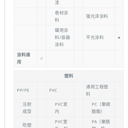
漆
卷材涂
强光泽涂料
料
罐用涂
料/容器
平光涂料
●
涂料
涂料通
○
用
塑料
通用工程塑
PP/PE
PVC
料
注射
PVC室
PC（聚碳
成型
内
酸酯）
PVC室
PA（聚酰
吹塑