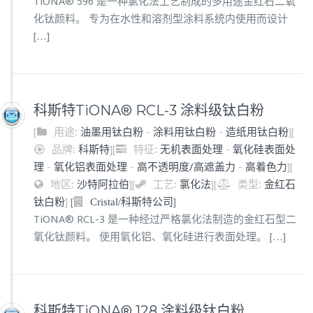
TiONA® 596 是一种氯化法工艺制成的多用途金红石二氧
化钛颜料。 专为在水性和溶剂型涂料系统内使用而设计
[…]
科斯特TiONA® RCL-3 涂料级钛白粉
[
用途:
油墨用钛白粉
-
涂料用钛白粉
-
造纸用钛白粉
]
[
品牌:
科斯特
]
[
特征:
无机表面处理
-
氧化硅表面处
理
-
氧化铝表面处理
-
高不透明度/高遮盖力
-
高着色力
]
[
地区:
沙特阿拉伯
]
[
工艺:
氯化法
]
[
类型:
金红石
钛白粉
]
[
]
Cristal/科斯特公司
TiONA® RCL-3 是一种经过严格氯化法制造的金红石型二
氧化钛颜料。 使用氧化铝、氧化硅进行表面处理。 […]
科斯特TiONA® 128 涂料级钛白粉