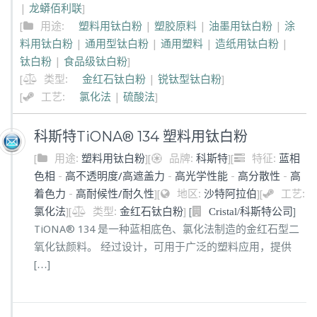
|
龙蟒佰利联
]
[
用途:
塑料用钛白粉
|
塑胶原料
|
油墨用钛白粉
|
涂
料用钛白粉
|
通用型钛白粉
|
通用塑料
|
造纸用钛白粉
|
钛白粉
|
食品级钛白粉
]
[
类型:
金红石钛白粉
|
锐钛型钛白粉
]
[
工艺:
氯化法
|
硫酸法
]
科斯特TiONA® 134 塑料用钛白粉
[
用途:
塑料用钛白粉
]
[
品牌:
科斯特
]
[
特征:
蓝相
色相
-
高不透明度/高遮盖力
-
高光学性能
-
高分散性
-
高
着色力
-
高耐候性/耐久性
]
[
地区:
沙特阿拉伯
]
[
工艺:
氯化法
]
[
类型:
金红石钛白粉
]
[
]
Cristal/科斯特公司
TiONA® 134 是一种蓝相底色、氯化法制造的金红石型二
氧化钛颜料。 经过设计，可用于广泛的塑料应用，提供
[…]