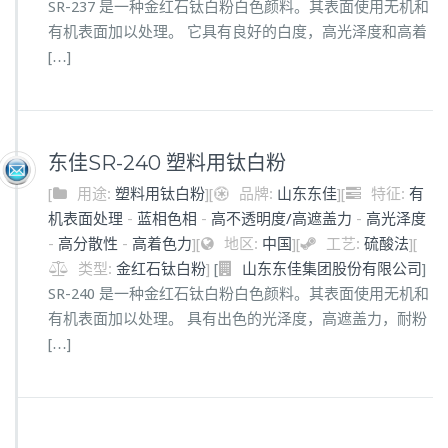
SR-237 是一种金红石钛白粉白色颜料。其表面使用无机和
有机表面加以处理。 它具有良好的白度，高光泽度和高着
[…]
东佳SR-240 塑料用钛白粉
[
用途:
塑料用钛白粉
]
[
品牌:
山东东佳
]
[
特征:
有
机表面处理
-
蓝相色相
-
高不透明度/高遮盖力
-
高光泽度
-
高分散性
-
高着色力
]
[
地区:
中国
]
[
工艺:
硫酸法
]
[
类型:
金红石钛白粉
]
[
]
山东东佳集团股份有限公司
SR-240 是一种金红石钛白粉白色颜料。其表面使用无机和
有机表面加以处理。 具有出色的光泽度，高遮盖力，耐粉
[…]