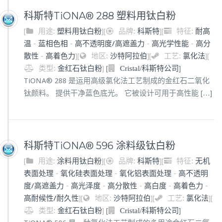
科斯特TiONA® 288 塑料用钛白粉
[
用途:
塑料用钛白粉
]
[
品牌:
科斯特
]
[
特征:
耐高
温
-
蓝相色相
-
高不透明度/高遮盖力
-
高光学性能
-
高分
散性
-
高着色力
]
[
地区:
沙特阿拉伯
]
[
工艺:
氯化法
]
[
类型:
金红石钛白粉
]
[
]
Cristal/科斯特公司
TiONA® 288 是运用高级氯化法工艺制成的金红石二氧化
钛颜料。 提供干净蓝色底光。 它被设计可用于高性能 […]
科斯特TiONA® 596 涂料级钛白粉
[
用途:
涂料用钛白粉
]
[
品牌:
科斯特
]
[
特征:
无机
表面处理
-
氧化硅表面处理
-
氧化铝表面处理
-
高不透明
度/高遮盖力
-
高光泽度
-
高分散性
-
高白度
-
高着色力
-
高耐候性/耐久性
]
[
地区:
沙特阿拉伯
]
[
工艺:
氯化法
]
[
类型:
金红石钛白粉
]
[
]
Cristal/科斯特公司