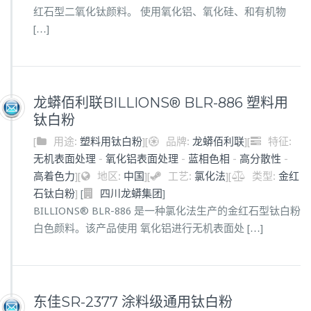
红石型二氧化钛颜料。 使用氧化铝、氧化硅、和有机物
[…]
龙蟒佰利联BILLIONS® BLR-886 塑料用
钛白粉
[
用途:
塑料用钛白粉
]
[
品牌:
龙蟒佰利联
]
[
特征:
无机表面处理
-
氧化铝表面处理
-
蓝相色相
-
高分散性
-
高着色力
]
[
地区:
中国
]
[
工艺:
氯化法
]
[
类型:
金红
石钛白粉
]
[
]
四川龙蟒集团
BILLIONS® BLR-886 是一种氯化法生产的金红石型钛白粉
白色颜料。该产品使用 氧化铝进行无机表面处 […]
东佳SR-2377 涂料级通用钛白粉