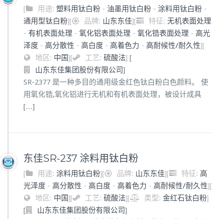
[
用途:
塑料用钛白粉
-
油墨用钛白粉
-
涂料用钛白粉
-
通用型钛白粉
]
[
品牌:
山东东佳
]
[
特征:
无机表面处理
-
有机表面处理
-
氧化铝表面处理
-
氧化锆表面处理
-
高光
泽度
-
高分散性
-
高白度
-
高着色力
-
高耐候性/耐久性
]
[
地区:
中国
]
[
工艺:
硫酸法
]
[
]
山东东佳集团股份有限公司
SR-2377 是一种多目的通用级金红色钛白粉白色颜料。 使
用氧化锆,氧化铝进行无机和有机表面处理，被设计成具
[…]
东佳SR-237 涂料用钛白粉
[
用途:
涂料用钛白粉
]
[
品牌:
山东东佳
]
[
特征:
高
光泽度
-
高分散性
-
高白度
-
高着色力
-
高耐候性/耐久性
]
[
地区:
中国
]
[
工艺:
硫酸法
]
[
类型:
金红石钛白粉
]
[
]
山东东佳集团股份有限公司