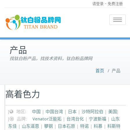
-
请登录
免费注册
Toggle
navigatio
产品
找钛白粉产品，找技术资料，钛白粉品牌网
首页
/
产品
高着色力
[
地区:
中国
|
中国台湾
|
日本
|
沙特阿拉伯
|
美国
]
[
品牌:
Venator泛能拓
|
台湾台化
|
宁波新福
|
山东
东佳
|
山东道恩
|
攀钢
|
日本石原
|
特诺
|
科慕
|
科斯特