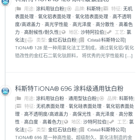
[
用途:
涂料用钛白粉
]
[
品牌:
科斯特
]
[
特征:
无机
表面处理
-
氧化铝表面处理
-
氧化锆表面处理
-
高不透明
度/高遮盖力
-
高光学性能
-
高光泽度
-
高分散性
-
高着色
力
-
高耐候性/耐久性
]
[
地区:
沙特阿拉伯
]
[
工艺:
氯
化法
]
[
类型:
金红石钛白粉
]
[
]
Cristal/科斯特公司
TiONA® 128 是一种用氯化法工艺制成，通过氧化铝/氧化
锆改性的金红石二氧化钛颜料， 将优秀的光学性能和 […]
科斯特TiONA® 696 涂料级通用钛白粉
[
用途:
涂料用钛白粉
-
通用型钛白粉
]
[
品牌:
科斯特
]
[
特征:
无机表面处理
-
氧化硅表面处理
-
氧化铝表面处
理
-
高不透明度/高遮盖力
-
高保光性
-
高光泽度
-
高分散
性
-
高白度
-
高着色力
]
[
地区:
沙特阿拉伯
]
[
工艺:
氯
化法
]
[
类型:
金红石钛白粉
]
[
]
Cristal/科斯特公司
TiONA® 696 是一种高性能、超级耐久、氯化法制造的金