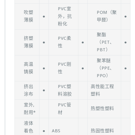
PVC室
吹塑
POM（聚
●
外，抗
●
薄膜
甲醛）
粉化
聚酯
挤塑
PVC柔
●
●
（PET、
●
薄膜
性
PBT）
聚苯醚
高温
PVC刚
●
●
（PPE、
●
铸膜
性
PPO）
挤出
PVC塑
高性能工程
●
涂布
料溶胶
塑料
室外,
PVC管
热塑性塑料
耐用*
材
液体
着色
●
ABS
热固性塑料