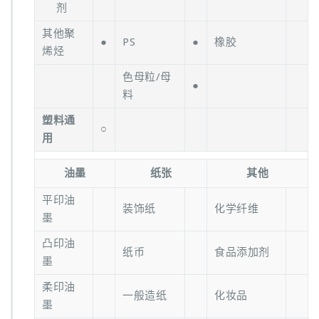
剂
其他聚
●
PS
●
橡胶
烯烃
色母粒/母
●
料
塑料通
○
用
油墨
纸张
其他
平印油
装饰纸
化学纤维
墨
凸印油
纸币
食品添加剂
墨
柔印油
一般造纸
化妆品
墨