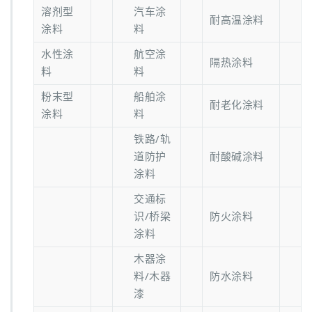
溶剂型
汽车涂
耐高温涂料
涂料
料
水性涂
航空涂
隔热涂料
料
料
粉末型
船舶涂
耐老化涂料
涂料
料
铁路/轨
道防护
耐酸碱涂料
涂料
交通标
识/桥梁
防火涂料
涂料
木器涂
料/木器
防水涂料
漆