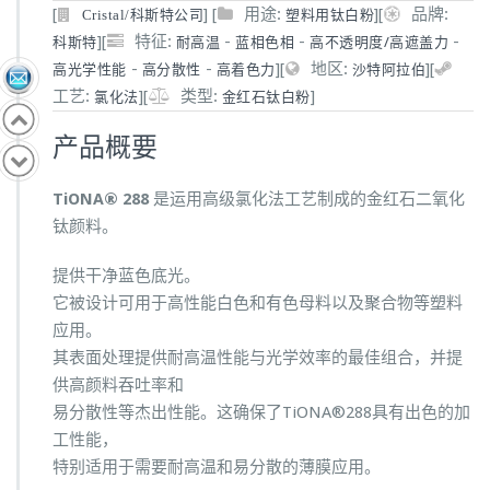
[
]
[
用途:
]
[
品牌:
塑料用钛白粉
Cristal/科斯特公司
]
[
特征:
-
-
-
科斯特
耐高温
蓝相色相
高不透明度/高遮盖力
-
-
]
[
地区:
]
[
高光学性能
高分散性
高着色力
沙特阿拉伯
工艺:
]
[
类型:
]
氯化法
金红石钛白粉
产品概要
TiONA® 288
是运用高级氯化法工艺制成的金红石二氧化
钛颜料。
提供干净蓝色底光。
它被设计可用于高性能白色和有色母料以及聚合物等塑料
应用。
其表面处理提供耐高温性能与光学效率的最佳组合，并提
供高颜料吞吐率和
易分散性等杰出性能。这确保了TiONA®288具有出色的加
工性能，
特别适用于需要耐高温和易分散的薄膜应用。