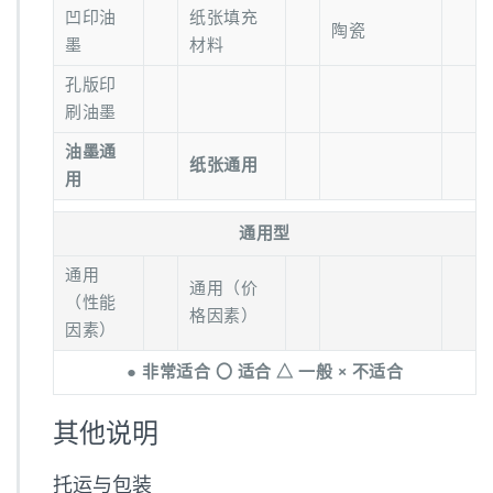
凹印油
纸张填充
陶瓷
墨
材料
孔版印
刷油墨
油墨通
纸张通用
用
通用型
通用
通用（价
（性能
格因素）
因素）
● 非常适合 〇 适合 △ 一般 × 不适合
其他说明
托运与包装