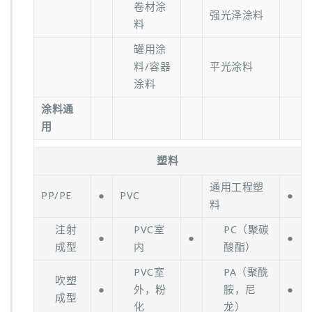
卷材涂
强光泽涂料
料
罐用涂
料/容器
平光涂料
涂料
涂料通
用
塑料
通用工程塑
PP/PE
●
PVC
●
料
注射
PVC室
PC（聚碳
●
●
●
成型
内
酸酯）
PVC室
PA（聚酰
吹塑
●
外，粉
胺，尼
●
成型
化
龙）