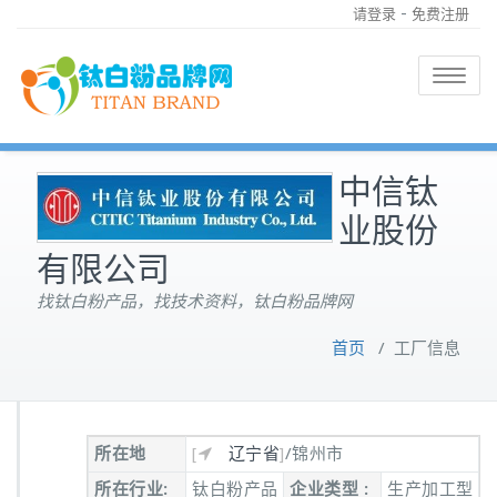
-
请登录
免费注册
Toggle
navigatio
中信钛
业股份
有限公司
找钛白粉产品，找技术资料，钛白粉品牌网
首页
/
工厂信息
所在地
[
辽宁省
]
/锦州市
所在行业:
钛白粉产品
企业类型 :
生产加工型