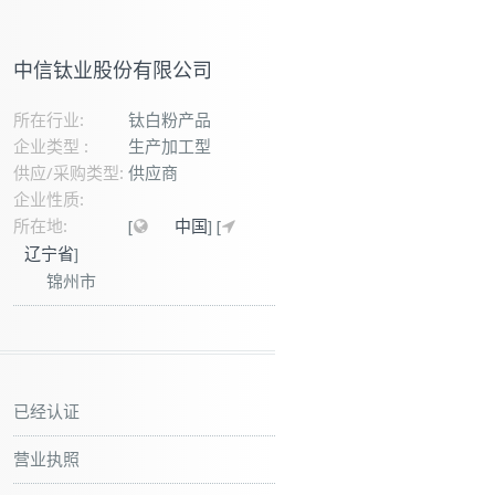
中信钛业股份有限公司
所在行业:
钛白粉产品
企业类型 :
生产加工型
供应/采购类型:
供应商
企业性质:
所在地:
[
中国
]
[
辽宁省
]
锦州市
已经认证
营业执照